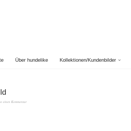
te
Über hundelike
Kollektionen/Kundenbilder
ld
be einen Kommentar