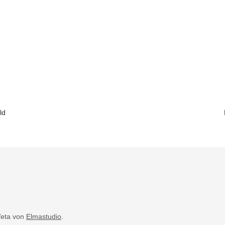
ld
eta von
Elmastudio
.